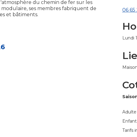
 l'atmosphère du chemin de fer sur les
u modulaire, ses membres fabriquent de
06 65 
es et bâtiments.
Ho
Lundi 
26
Li
Maison
Co
Saison
Adul
Enfant
Tarifs 