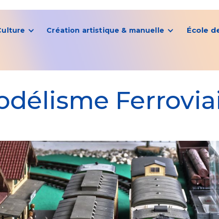
École d
Culture
Création artistique & manuelle
délisme Ferrovia