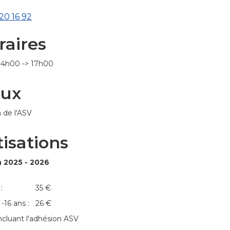
20 16 92
raires
14h00 -> 17h00
eux
 de l'ASV
tisations
 2025 - 2026
te : 35 €
 -16 ans : 26 €
incluant l'adhésion ASV