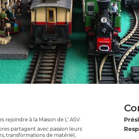
Co
Prés
s rejoindre à la Maison de L' ASV.
Resp
mbres partagent avec passion leurs
s, transformations de matériel,