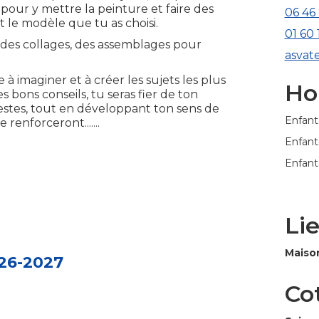
 pour y mettre la peinture et faire des
06 46
 le modèle que tu as choisi.
01 60 
des collages, des assemblages pour
asvat
 imaginer et à créer les sujets les plus
Ho
s bons conseils, tu seras fier de ton
estes, tout en développant ton sens de
Enfant
 renforceront.......
Enfants
Enfant
Li
Maison
026-2027
Co