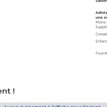
Saison
Adhési
une ou
Moin
Supplé
Cotisat
Enfan
de 
Fournit
nt !