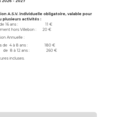
 2026 - 2027
on A.S.V. individuelle obligatoire, valable pour
 plusieurs activités :
s de 16 ans : 11 €
ment hors Villebon : 20 €
ion Annuelle :
ts de 4 à 8 ans : 180 €
8 à 12 ans : 260 €
ures incluses.